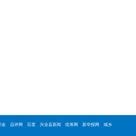
积金
品评网
百度
兴业县新闻
统筹网
新华报网
城乡