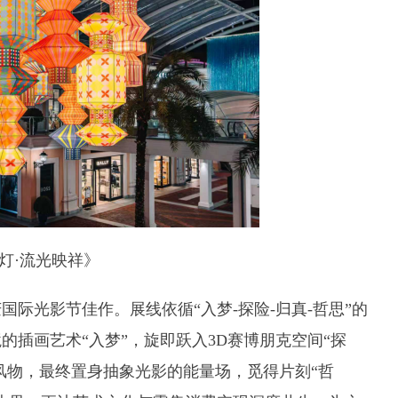
灯
·流光映祥》
庆国际光影节佳作。展线依循
“入梦-探险-归真-哲思”的
插画艺术“入梦”，旋即跃入3D赛博朋克空间“探
风物，最终置身抽象光影的能量场，觅得片刻“哲