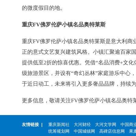
的微度假目的地。
重庆
FV佛罗伦萨小镇名品奥特莱斯
重庆
FV佛罗伦萨小镇名品奥特莱斯是意大利商
正的意式文艺复兴建筑风格。小镇汇聚逾百家国
提供低至2折的惊喜优惠。凭借“名品消费+文化体
级旅游景区，并设有“奇幻丛林”家庭游乐中心
于近日动工，未来将引入更多奢品品牌，持续
更多信息，敬请关注
FV佛罗伦萨小镇名品奥特
友情链接
|
重庆新闻社
大河财经
大河文学网
中国商
统筹规划网
中国城镇网
高碑店信息网
果