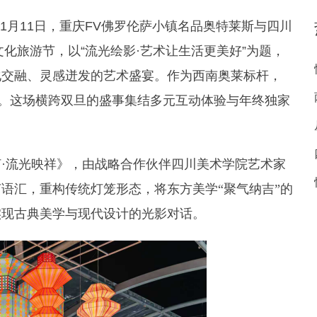
26年1月11日，重庆FV佛罗伦萨小镇名品奥特莱斯与四川
文化旅游节，以“流光绘影·艺术让生活更美好”为题，
化交融、灵感迸发的艺术盛宴。作为西南奥莱标杆，
级。这场横跨双旦的盛事集结多元互动体验与年终独家
灯
·流光映祥》，由战略合作伙伴四川美术学院艺术家
语汇，重构传统灯笼形态，将东方美学“聚气纳吉”的
实现古典美学与现代设计的光影对话。