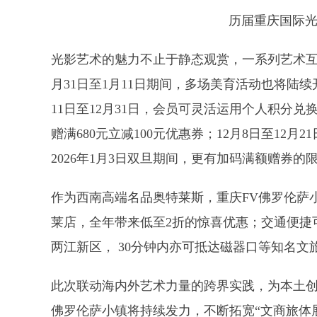
历届重庆国际
光影艺术的魅力不止于静态观赏，一系列艺术
月31日至1月11日期间，多场美育活动也将陆
11日至12月31日，会员可灵活运用个人积分兑换
赠满680元立减100元优惠券；12月8日至12月
2026年1月3日双旦期间，更有加码满额赠券
作为西南高端名品奥特莱斯，重庆
FV佛罗伦萨
莱店，全年带来低至2折的惊喜优惠；交通便捷
两江新区， 30分钟内亦可抵达磁器口等知名
此次联动海内外艺术力量的跨界实践，为本土
佛罗伦萨小镇将持续发力，不断拓宽“文商旅体