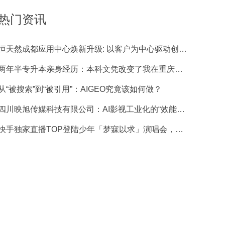
热门资讯
恒天然成都应用中心焕新升级: 以客户为中心驱动创新，蓄力在华增长
两年半专升本亲身经历：本科文凭改变了我在重庆的工作和生活
从“被搜索”到“被引用”：AIGEO究竟该如何做？
四川映旭传媒科技有限公司：AI影视工业化的“效能尖兵”
快手独家直播TOP登陆少年「梦寐以求」演唱会，多机位直击青岛演唱会舞台时刻