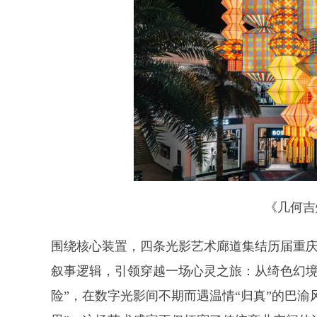
《几何吉
围绕核心装置，四条光影艺术廊道集结历届重
叙事逻辑，引领穿越一场心灵之旅：从绮色幻境的
险”，在数字光影间不期而遇温情“归真”的巴渝